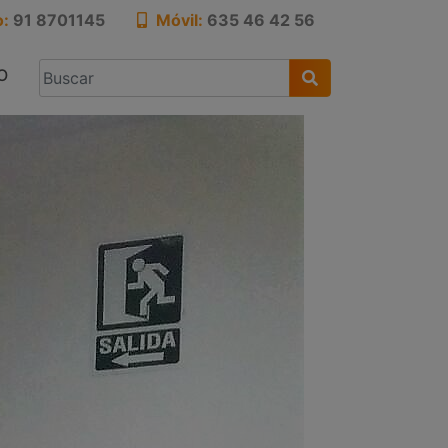
o:
91 8701145
Móvil:
635 46 42 56
O