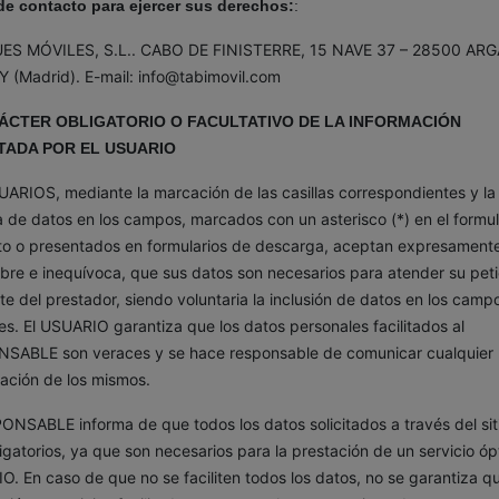
de contacto para ejercer sus derechos:
:
ES MÓVILES, S.L.. CABO DE FINISTERRE, 15 NAVE 37 – 28500 AR
 (Madrid). E-mail: info@tabimovil.com
RÁCTER OBLIGATORIO O FACULTATIVO DE LA INFORMACIÓN
ITADA POR EL USUARIO
ARIOS, mediante la marcación de las casillas correspondientes y la
 de datos en los campos, marcados con un asterisco (*) en el formul
to o presentados en formularios de descarga, aceptan expresament
ibre e inequívoca, que sus datos son necesarios para atender su peti
te del prestador, siendo voluntaria la inclusión de datos en los camp
es. El USUARIO garantiza que los datos personales facilitados al
SABLE son veraces y se hace responsable de comunicar cualquier
ación de los mismos.
ONSABLE informa de que todos los datos solicitados a través del si
igatorios, ya que son necesarios para la prestación de un servicio óp
. En caso de que no se faciliten todos los datos, no se garantiza qu