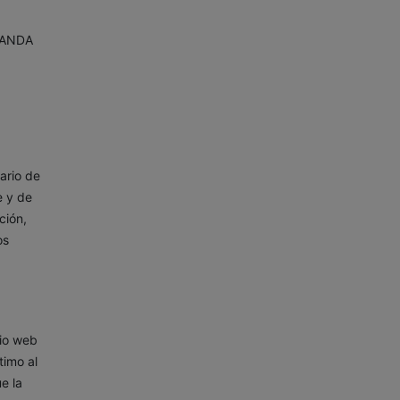
GANDA
ario de
e y de
ción,
os
tio web
timo al
e la