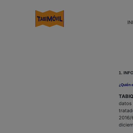
Skip
to
content
IN
1. IN
¿Quién e
TABIQ
datos 
tratad
2016/6
dicie