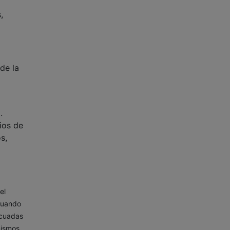
,
de la
.
ios de
s,
el
 cuando
ecuadas
mismos.