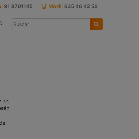
o:
91 8701145
Móvil:
635 46 42 56
O
D
 los
erán
 de