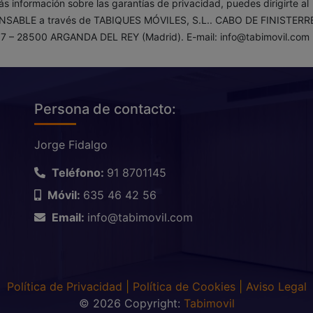
s información sobre las garantías de privacidad, puedes dirigirte al
SABLE a través de TABIQUES MÓVILES, S.L.. CABO DE FINISTERRE
7 – 28500 ARGANDA DEL REY (Madrid). E-mail: info@tabimovil.com
Persona de contacto:
Jorge Fidalgo
Teléfono:
91 8701145
Móvil:
635 46 42 56
Email:
info@tabimovil.com
Política de Privacidad
|
Política de Cookies
|
Aviso Legal
© 2026 Copyright:
Tabimovil