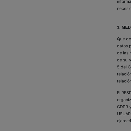
informa
necesi
3. ME
Que de 
datos 
de las
de su r
5 del G
relació
relació
El RES
organiz
GDPR y 
USUARI
ejercer