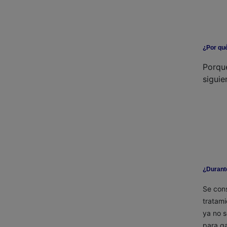
¿Por qu
Porque
siguie
¿Durant
Se cons
tratami
ya no s
para ga