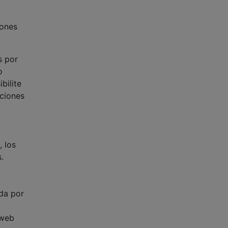
iones
s por
o
bilite
ciones
 los
.
ada por
 web