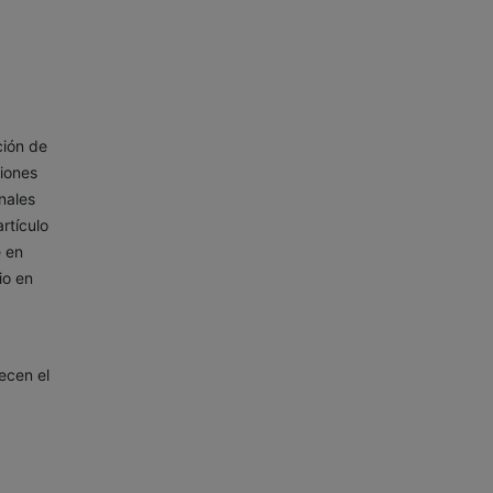
ción de
iones
nales
rtículo
e en
io en
ecen el