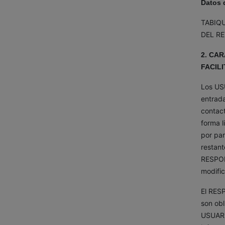
Datos 
TABIQU
DEL REY
2. CA
FACIL
Los USU
entrada
contac
forma l
por par
restant
RESPON
modific
El RESP
son obl
USUARIO